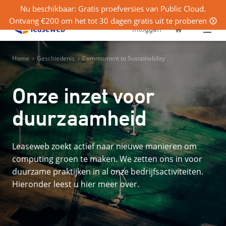
Nu beschikbaar: Gratis proefversies van Public Cloud.
Ontvang €200 om het tot 30 dagen gratis uit te proberen
0
Inloggen
Home
›
Geschiedenis
›
Commitment to Sustainability
Onze inzet voor
duurzaamheid
Leaseweb zoekt actief naar nieuwe manieren om
computing groen te maken. We zetten ons in voor
duurzame praktijken in al onze bedrijfsactiviteiten.
Hieronder leest u hier meer over.